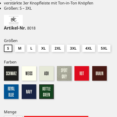
verstärkte 3er Knopfleiste mit Ton-in-Ton Knöpfen
Größen: S – 3XL
Artikel-Nr.
8018
Größen
S
M
L
XL
2XL
3XL
4XL
5XL
Farben
schwarz
weiß
ash
sport
rot
braun
grey
royal
navy
bottle
green
Menge