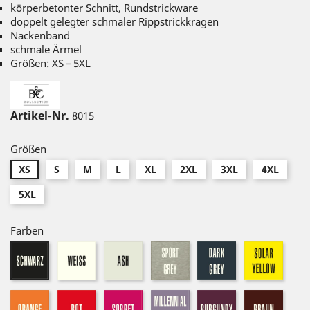
körperbetonter Schnitt, Rundstrickware
doppelt gelegter schmaler Rippstrickkragen
Nackenband
schmale Ärmel
Größen: XS – 5XL
Artikel-Nr.
8015
Größen
XS
S
M
L
XL
2XL
3XL
4XL
5XL
Farben
weiß
ash
sport
dark-
solar
schwarz
grey
grey
yello
orange
rot
sorbet
millennial
burgundy
braun