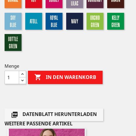
lilac
sky
atoll
royal
navy
orchid
kelly
blue
green
green
bottle
green
Menge

IN DEN WARENKORB
DATENBLATT HERUNTERLADEN

WEITERE PASSENDE ARTIKEL