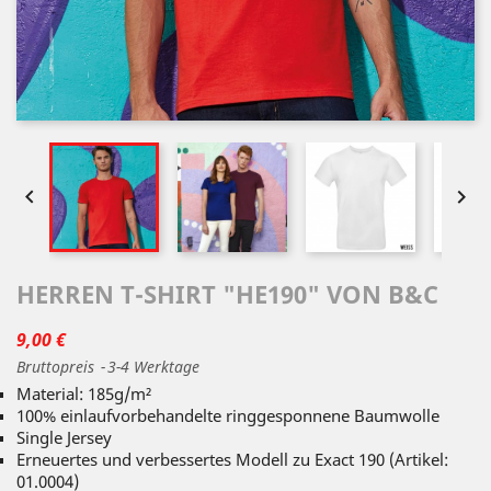


HERREN T-SHIRT "HE190" VON B&C
9,00 €
Bruttopreis
3-4 Werktage
Material: 185g/m²
100% einlaufvorbehandelte ringgesponnene Baumwolle
Single Jersey
Erneuertes und verbessertes Modell zu Exact 190 (Artikel:
01.0004)