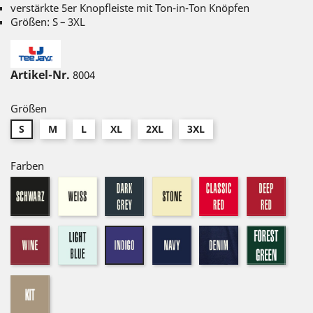
verstärkte 5er Knopfleiste mit Ton-in-Ton Knöpfen
Größen: S – 3XL
Artikel-Nr.
8004
Größen
S
M
L
XL
2XL
3XL
Farben
schwarz
weiß
dark-
stone
classic
deepr
grey
red
wine
light
navy
denim
forest
indigo
blue
green
kit