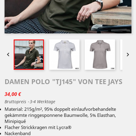


DAMEN POLO "TJ145" VON TEE JAYS
34,00 €
Bruttopreis
3-4 Werktage
Material: 215g/m², 95% doppelt einlaufvorbehandelte
gekämmte ringgesponnene Baumwolle, 5% Elasthan,
Minipiqué
Flacher Strickkragen mit Lycra®
Nackenband