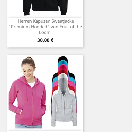
Herren Kapuzen Sweatjacke
"Premium Hooded" von Fruit of the
Loom
Preis
30,00 €