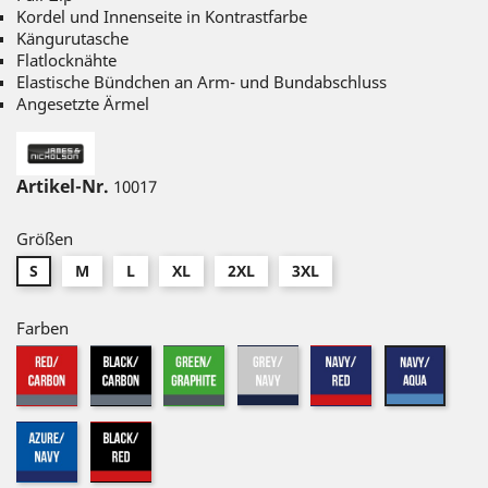
Kordel und Innenseite in Kontrastfarbe
Kängurutasche
Flatlocknähte
Elastische Bündchen an Arm- und Bundabschluss
Angesetzte Ärmel
Artikel-Nr.
10017
Größen
S
M
L
XL
2XL
3XL
Farben
red-
black-
green-
grey-
navy-
navy-
carbon
carbon
graphite
navy
red
aqua
azure-
black-
navy
red