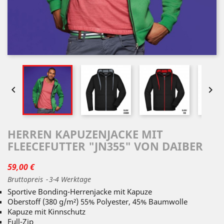


HERREN KAPUZENJACKE MIT
FLEECEFUTTER "JN355" VON DAIBER
59,00 €
Bruttopreis
3-4 Werktage
Sportive Bonding-Herrenjacke mit Kapuze
Oberstoff (380 g/m²) 55% Polyester, 45% Baumwolle
Kapuze mit Kinnschutz
Full-Zip