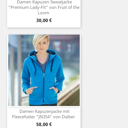
Damen Kapuzen Sweatjacke
"Premium Lady-Fit" von Fruit of the
Loom
Preis
30,00 €
Damen Kapuzenjacke mit
Fleecefutter "JN354" von Daiber
Preis
58,00 €