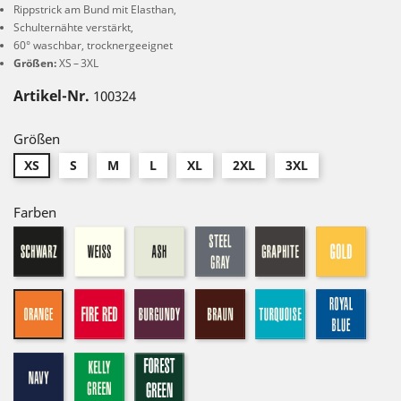
Rippstrick am Bund mit Elasthan,
Schulternähte verstärkt,
60° waschbar, trocknergeeignet
Größen:
XS – 3XL
Artikel-Nr.
100324
Größen
XS
S
M
L
XL
2XL
3XL
Farben
schwarz
weiß
ash
steel
graphite
gold
grau
fire
burgundy
braun
turquoise
royal
orange
red
navy
kelly
forest
green
green