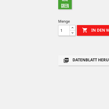
green
Menge

IN DEN
DATENBLATT HER
