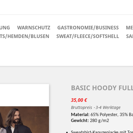
DUNG
WARNSCHUTZ
GASTRONOMIE/BUSINESS
ME
RTS/HEMDEN/BLUSEN
SWEAT/FLEECE/SOFTSHELL
SA
BASIC HOODY FULL
35,00 €
Bruttopreis
3-4 Werktage
Material:
65% Polyester, 35% B
Gewicht:
280 g/m2
Sweatshirt-Kapuzenjacke mit Ton