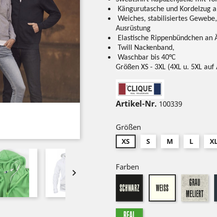
Kängurutasche und Kordelzug a
Weiches, stabilisiertes Gewebe, 
Ausrüstung
Elastische Rippenbündchen an 
Twill Nackenband,
Waschbar bis 40°C
Größen XS - 3XL (4XL u. 5XL auf
Artikel-Nr.
100339
Größen
XS
S
M
L
X
Farben

schwarz
gr
weiß
real