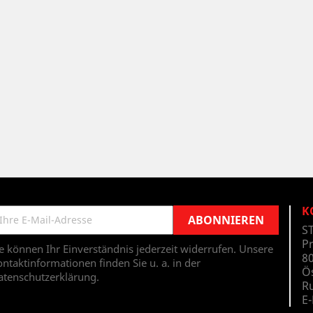
K
S
P
e können Ihr Einverständnis jederzeit widerrufen. Unsere
80
ntaktinformationen finden Sie u. a. in der
Ö
atenschutzerklärung.
Ru
E-