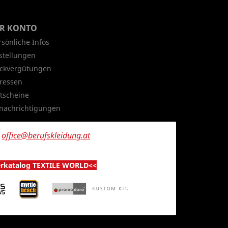
HR KONTO
rsönliche Infos
stellungen
ckvergütungen
ressen
tscheine
nachrichtigungen
n
office@berufskleidung.at
erkatalog TEXTILE WORLD<<