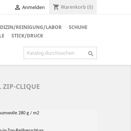
shopping_cart

Warenkorb
(0)
Anmelden
DIZIN/REINIGUNG/LABOR
SCHUHE
LE
STICK/DRUCK

 ZIP-CLIQUE
aumwolle 280 g / m2
-in-Ton-Reißverschluss,