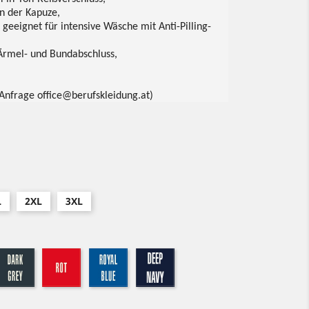
n der Kapuze,
geeignet für intensive Wäsche mit Anti-Pilling-
Ärmel- und Bundabschluss,
 Anfrage office@berufskleidung.at)
L
2XL
3XL
aumeliert
dark-
rot
royal
dark-
grey
navy