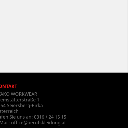
ONTAKT
TAKO WORKWEAR
remstätterstraße 1
54 Seiersberg-Pirka
sterreich
fen Sie uns an:
0316 / 24 15 15
Mail:
office@berufskleidung.at