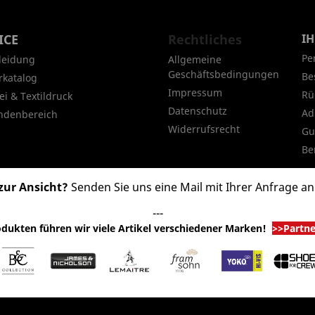
ICE
Rechtliches
I
Pe
leidung
Allgemeine
Geschäftsbedingungen
Be
rkatalog
Impressum
Rü
ei & Textildruck
Datenschutz
Ad
ndenbereich
Widerrufsrecht
Gu
Be
zur Ansicht?
Senden Sie uns eine Mail mit Ihrer Anfrage a
---
dukten führen wir viele Artikel verschiedener Marken
!
>>Partn