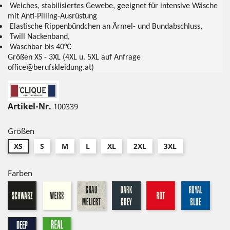
Weiches, stabilisiertes Gewebe, geeignet für intensive Wäsche
mit Anti-Pilling-Ausrüstung
Elastische Rippenbündchen an Ärmel- und Bundabschluss,
Twill Nackenband,
Waschbar bis 40°C
Größen XS - 3XL (4XL u. 5XL auf Anfrage
office@berufskleidung.at)
Artikel-Nr.
100339
Größen
XS
S
M
L
XL
2XL
3XL
Farben
schwarz
weiß
graumeliert
dark-
rot
royal
grey
real
dark-