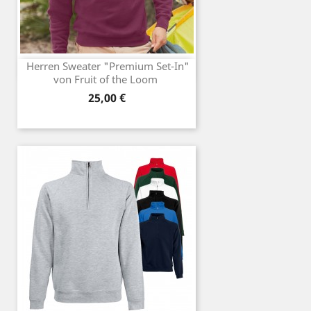
Herren Sweater "Premium Set-In"
von Fruit of the Loom
Preis
25,00 €