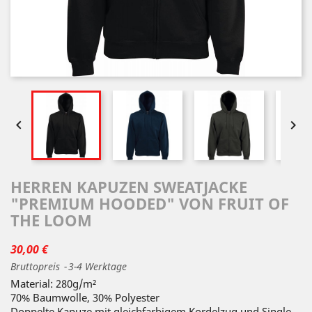


HERREN KAPUZEN SWEATJACKE
"PREMIUM HOODED" VON FRUIT OF
THE LOOM
30,00 €
Bruttopreis
3-4 Werktage
Material: 280g/m²
70% Baumwolle, 30% Polyester
Doppelte Kapuze mit gleichfarbigem Kordelzug und Single