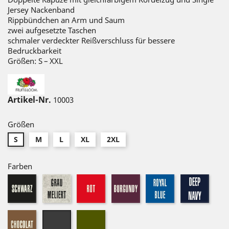
Jersey Nackenband
Rippbündchen an Arm und Saum
zwei aufgesetzte Taschen
schmaler verdeckter Reißverschluss für bessere
Bedruckbarkeit
Größen: S – XXL
Artikel-Nr.
10003
Größen
S
M
L
XL
2XL
Farben
schwarz
graumeliert
rot
burgundy
royal
dunke
navy
chocolate
classic
charcoal
olive