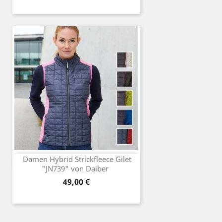
Damen Hybrid Strickfleece Gilet
"JN739" von Daiber
Preis
49,00 €