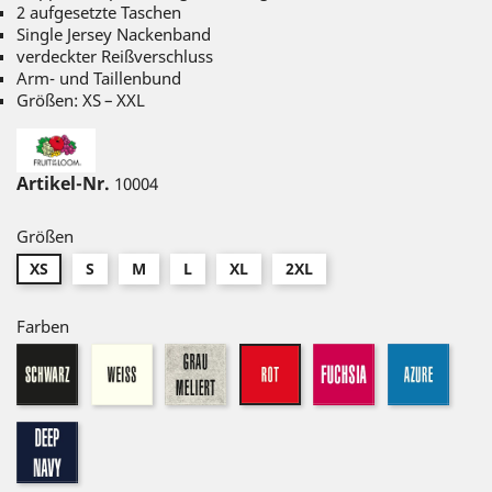
2 aufgesetzte Taschen
Single Jersey Nackenband
verdeckter Reißverschluss
Arm- und Taillenbund
Größen: XS – XXL
Artikel-Nr.
10004
Größen
XS
S
M
L
XL
2XL
Farben
schwarz
weiß
graumeliert
fuchsia
azure
rot
dunkel
navy