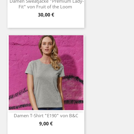
Damen Sweatjacke "Premium Lady-
Fit" von Fruit of the Loom
Preis
30,00 €
Damen T-Shirt "E190" von B&C
Preis
9,00 €