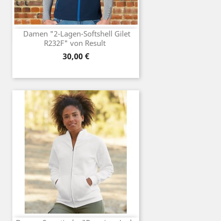
Damen "2-Lagen-Softshell Gilet
R232F" von Result
Preis
30,00 €