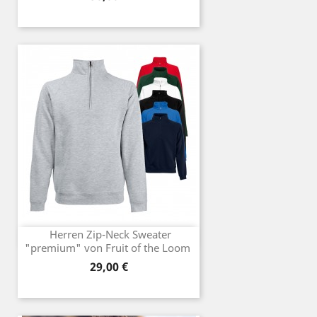
Herren Zip-Neck Sweater
"premium" von Fruit of the Loom
Preis
29,00 €