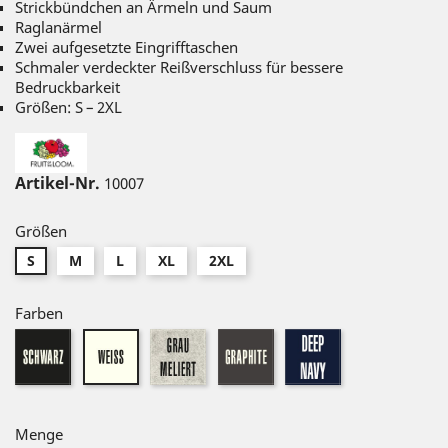
Strickbündchen an Ärmeln und Saum
Raglanärmel
Zwei aufgesetzte Eingrifftaschen
Schmaler verdeckter Reißverschluss für bessere
Bedruckbarkeit
Größen: S – 2XL
Artikel-Nr.
10007
Größen
S
M
L
XL
2XL
Farben
schwarz
graumeliert
graphite
dunkel
weiß
navy
Menge