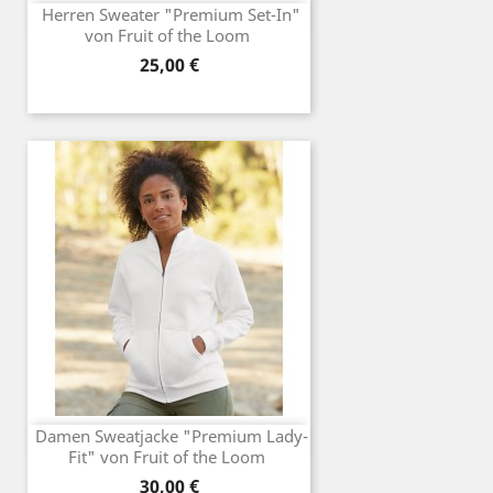
Herren Sweater "Premium Set-In"
von Fruit of the Loom
Preis
25,00 €
Damen Sweatjacke "Premium Lady-
Fit" von Fruit of the Loom
Preis
30,00 €