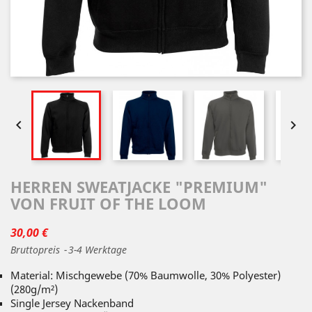


HERREN SWEATJACKE "PREMIUM"
VON FRUIT OF THE LOOM
30,00 €
Bruttopreis
3-4 Werktage
Material: Mischgewebe (70% Baumwolle, 30% Polyester)
(280g/m²)
Single Jersey Nackenband