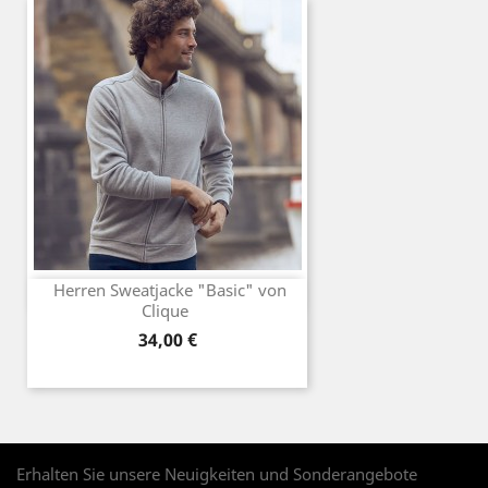
Herren Sweatjacke "Basic" von
Clique
Preis
34,00 €
Erhalten Sie unsere Neuigkeiten und Sonderangebote