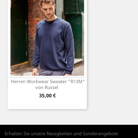
Herren Workwear Sweater "R13M"
von Russel
Preis
35,00 €
Erhalten Sie unsere Neuigkeiten und Sonderangebote