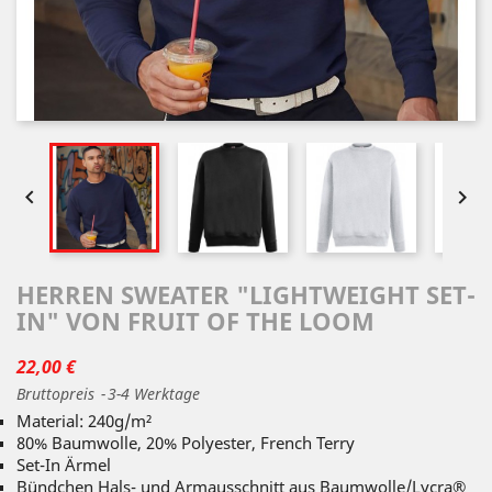


HERREN SWEATER "LIGHTWEIGHT SET-
IN" VON FRUIT OF THE LOOM
22,00 €
Bruttopreis
3-4 Werktage
Material: 240g/m²
80% Baumwolle, 20% Polyester, French Terry
Set-In Ärmel
Bündchen Hals- und Armausschnitt aus Baumwolle/Lycra®