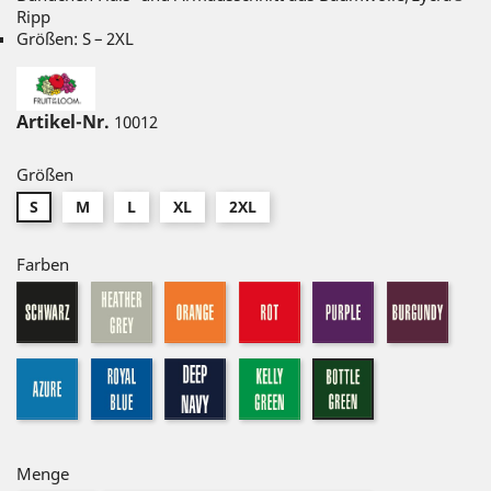
Ripp
Größen: S – 2XL
Artikel-Nr.
10012
Größen
S
M
L
XL
2XL
Farben
schwarz
heather-
orange
rot
purple
burg
grey
azure
royal
dark-
kelly
bottle
navy
green
green
Menge