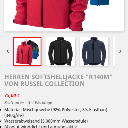


HERREN SOFTSHELLJACKE "R140M"
VON RUSSEL COLLECTION
75,00 €
Bruttopreis
3-4 Werktage
Material: Mischgewebe (92% Polyester, 8% Elasthan)
(340g/m²)
Wasserabweisend (5.000mm Wassersäule)
Absolut winddicht und atmungsaktiv