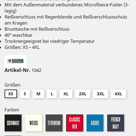
Mit dem Außenmaterial verbundenes Microfleece-Futter (3-
lagig)
Reißverschluss mit Regenblende und Reißverschlussschutz
am Kragen
Brusttasche mit Reißverschluss
40° waschbar
Trocknergeeignet bei niedriger Temperatur
Größen: XS – 4XL
Artikel-Nr.
1042
Größen
XS
S
M
L
XL
2XL
3XL
4XL
Farben
schwarz
weiß
titanium
azure
frenc
classic
navy
red