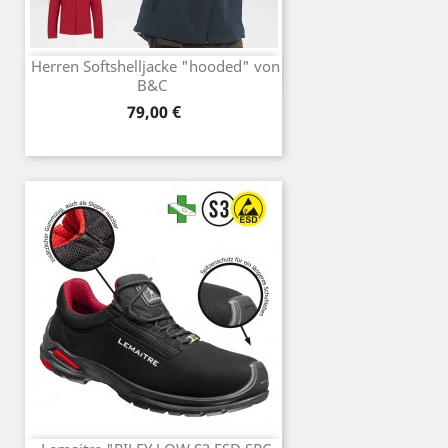
Herren Softshelljacke "hooded" von
B&C
Preis
79,00 €