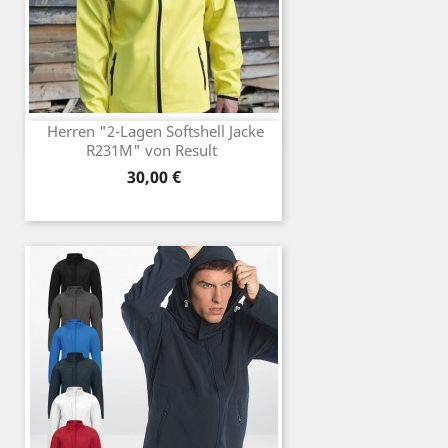
Herren "2-Lagen Softshell Jacke
R231M" von Result
Preis
30,00 €