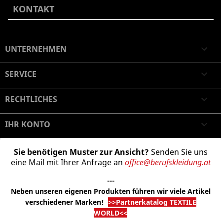
KONTAKT
UNTERNEHMEN

SERVICE

RECHTLICHES

IHR KONTO

Sie benötigen Muster zur Ansicht?
Senden Sie uns
eine Mail mit Ihrer Anfrage an
office@berufskleidung.at
---
Neben unseren eigenen Produkten führen wir viele Artikel
verschiedener Marken
!
>>Partnerkatalog TEXTILE
WORLD<<