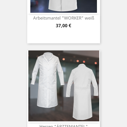
Arbeitsmantel "WORKER" weiß
Preis
37,00 €
Herren "ÄRZTEMANTEL"