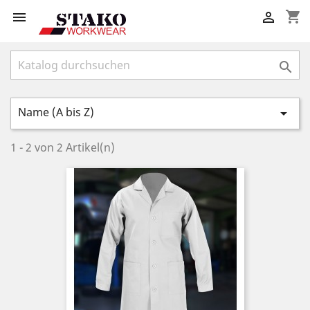
shopping_cart



Name (A bis Z)

1 - 2 von 2 Artikel(n)