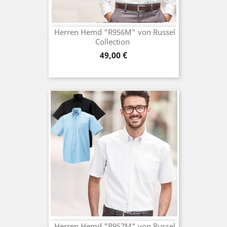
Herren Hemd "R956M" von Russel
Collection
Preis
49,00 €
Herren Hemd "R957M" von Russel