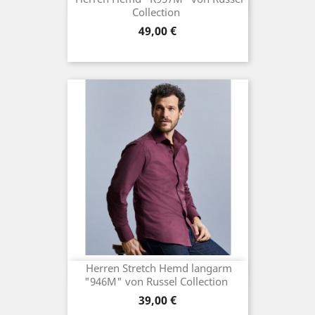
Collection
Preis
49,00 €
Herren Stretch Hemd langarm
"946M" von Russel Collection
Preis
39,00 €