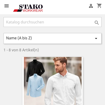
shopping_cart



Name (A bis Z)

1 - 8 von 8 Artikel(n)