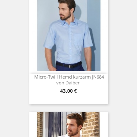
Micro-Twill Hemd kurzarm JN684
von Daiber
Preis
43,00 €