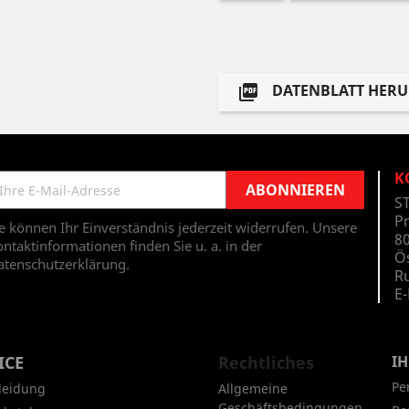
DATENBLATT HER

K
S
P
e können Ihr Einverständnis jederzeit widerrufen. Unsere
80
ntaktinformationen finden Sie u. a. in der
Ö
atenschutzerklärung.
Ru
E-
ICE
Rechtliches
I
Pe
leidung
Allgemeine
Geschäftsbedingungen