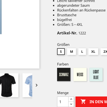
Leicht taillierter Schnitt
abgerundeter Saum
Rückenfalten an Rückenpasse
Brusttasche
bügelfrei
Größen: S – 4XL
Artikel-Nr.
1222
Größen
S
M
L
XL
2
Farben
weiß
lig
schwarz
bl

Menge

IN DEN