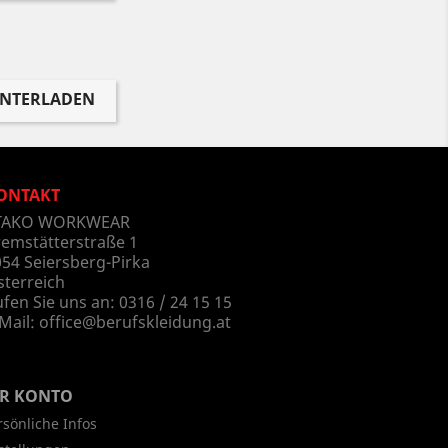
UNTERLADEN
ONTAKT
TAKO WORKWEAR
remstätterstraße 1
54 Seiersberg-Pirka
sterreich
fen Sie uns an:
0316 / 24 15 15
Mail:
office@berufskleidung.at
HR KONTO
rsönliche Infos