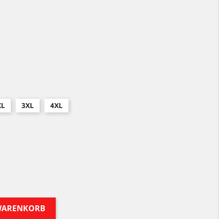
XL
3XL
4XL
ht
ue
 WARENKORB