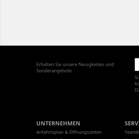
Erhalten Sie unsere Neuigkeiten und
Sonderangebote
Si
Ko
D
UNTERNEHMEN
SERV
Anfahrtsplan & Öffnungszeiten
Teamk