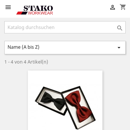
shopping_cart



Name (A bis Z)

1 - 4 von 4 Artikel(n)