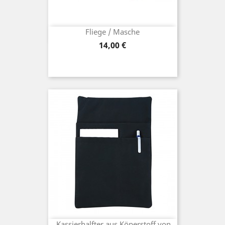
Fliege / Masche
Preis
14,00 €
Kassierhalfter aus Köperstoff von