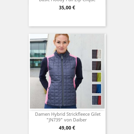
Preis
35,00 €
Damen Hybrid Strickfleece Gilet
"JN739" von Daiber
Preis
49,00 €