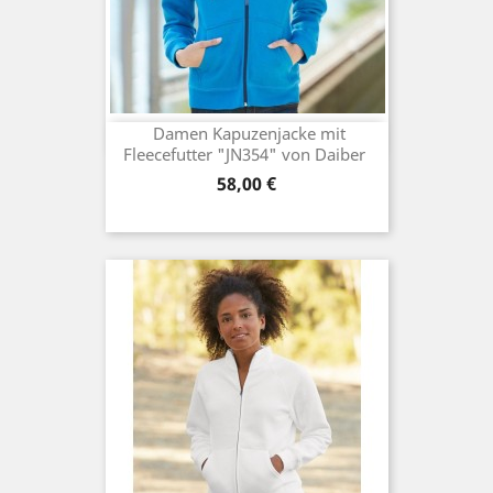
Damen Kapuzenjacke mit
Fleecefutter "JN354" von Daiber
Preis
58,00 €