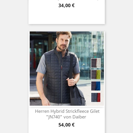
Preis
34,00 €
Herren Hybrid Strickfleece Gilet
"JN740" von Daiber
Preis
54,00 €