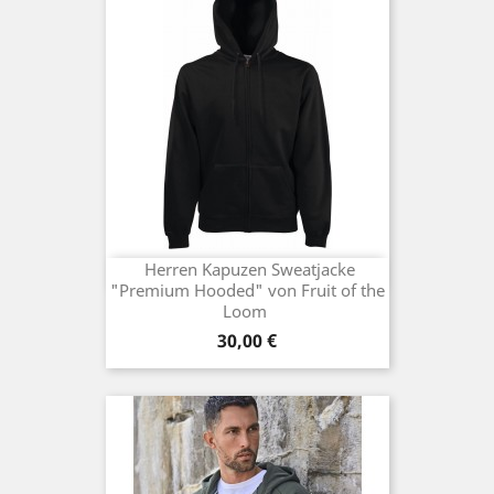
Herren Kapuzen Sweatjacke
"Premium Hooded" von Fruit of the
Loom
Preis
30,00 €