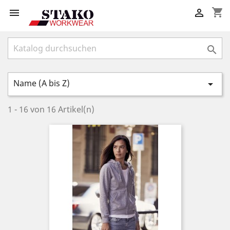
shopping_cart



Name (A bis Z)

1 - 16 von 16 Artikel(n)