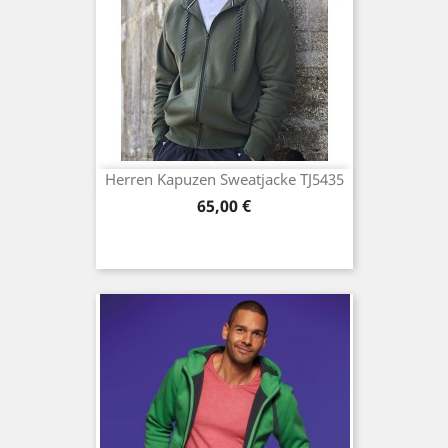
Herren Kapuzen Sweatjacke TJ5435
Preis
65,00 €