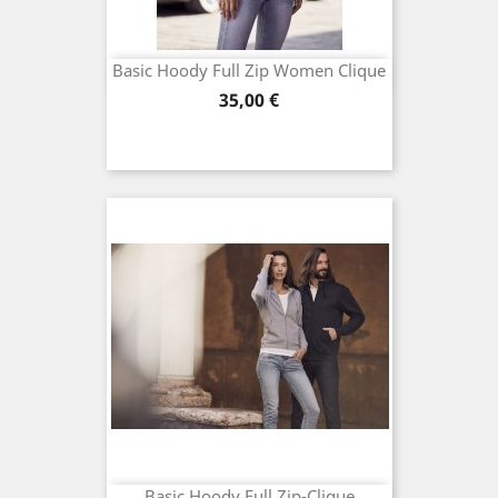
Basic Hoody Full Zip Women Clique
Preis
35,00 €
Basic Hoody Full Zip-Clique