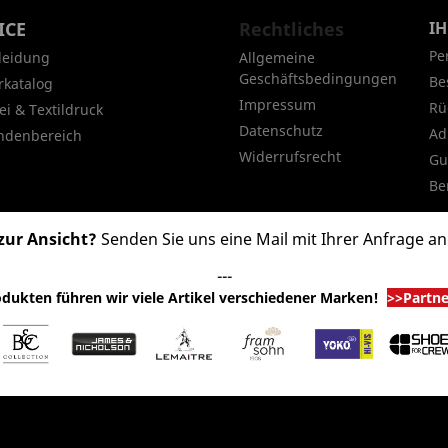
ICE
Rechtliches
I
Pe
leidung
Allgemeine
Geschäftsbedingungen
Be
rkatalog
Impressum
Rü
ei & Textildruck
Datenschutz
Ad
ndenbereich
Widerrufsrecht
Gu
Be
zur Ansicht?
Senden Sie uns eine Mail mit Ihrer Anfrage a
---
dukten führen wir viele Artikel verschiedener Marken
!
>>Partn
© 2026 - Shop-Software von PrestaShop™