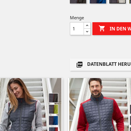
melange
melange
me
Menge

IN DEN
DATENBLATT HER
