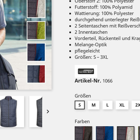
Oberstoff 2: 100% Polyester
Futterstoff: 100% Polyamid
Wattierung: 100% Polyester
durchgehend unterlegter Reiß
2 Seitentaschen mit Reißversc
2 Innentaschen
Vorderteil, Rückenteil und Kr
Melange-Optik
pflegeleicht
Größen: S – 3XL
Artikel-Nr.
1066
Größen
S
M
L
XL
2

Farben
grey
royal
lig
melange/anthracite
melange/ant
me