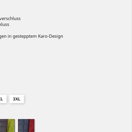
verschluss
hluss
agen in gestepptem Karo-Design
XL
3XL
kiwi
red
ht
hracite
melange/anthracite
melange/​
lange/anthracite