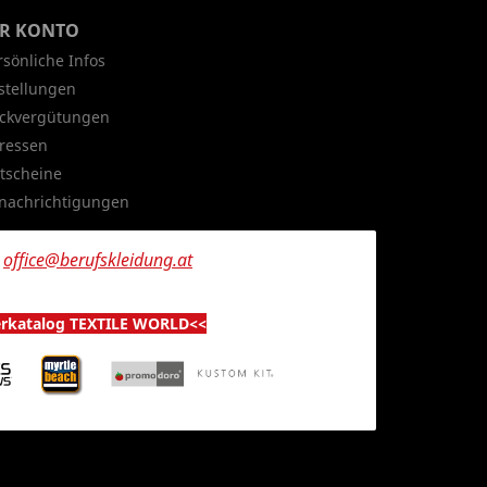
HR KONTO
rsönliche Infos
stellungen
ckvergütungen
ressen
tscheine
nachrichtigungen
n
office@berufskleidung.at
erkatalog TEXTILE WORLD<<