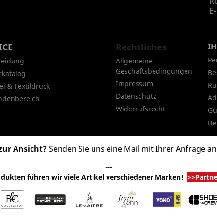
Ru
E-
ICE
Rechtliches
I
Pe
leidung
Allgemeine
Geschäftsbedingungen
Be
rkatalog
Impressum
Rü
ei & Textildruck
Datenschutz
Ad
ndenbereich
Widerrufsrecht
Gu
Be
zur Ansicht?
Senden Sie uns eine Mail mit Ihrer Anfrage a
---
dukten führen wir viele Artikel verschiedener Marken
!
>>Partn