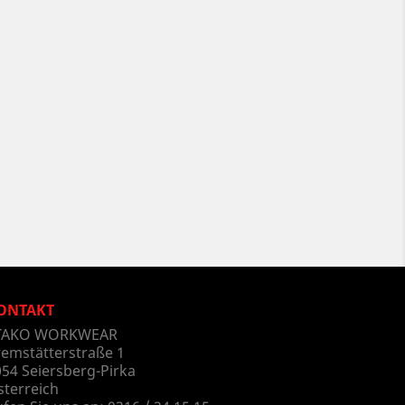
ONTAKT
TAKO WORKWEAR
remstätterstraße 1
54 Seiersberg-Pirka
sterreich