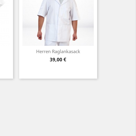
Herren Raglankasack
Preis
39,00 €