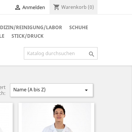
shopping_cart

Warenkorb
(0)
Anmelden
DIZIN/REINIGUNG/LABOR
SCHUHE
LE
STICK/DRUCK

ert
Name (A bis Z)

ch: