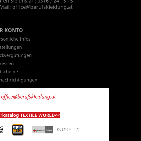
fen Sie uns an:
0316 / 24 15 15
Mail:
office@berufskleidung.at
HR KONTO
rsönliche Infos
stellungen
ckvergütungen
ressen
tscheine
nachrichtigungen
n
office@berufskleidung.at
erkatalog TEXTILE WORLD<<