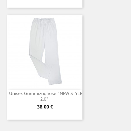
Unisex Gummizughose "NEW STYLE
2.0"
Preis
38,00 €