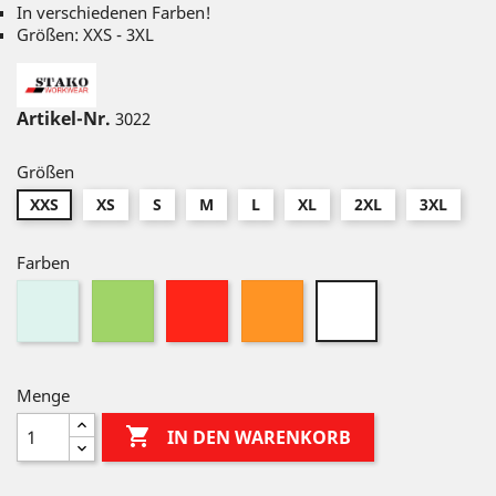
In verschiedenen Farben!
Größen: XXS - 3XL
Artikel-Nr.
3022
Größen
XXS
XS
S
M
L
XL
2XL
3XL
Farben
Hellblau
Grün
Rot
Orange
Weiß
Menge

IN DEN WARENKORB