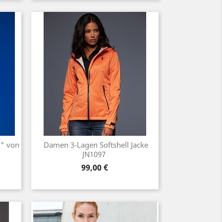
1" von
Damen 3-Lagen Softshell Jacke
JN1097
Preis
99,00 €