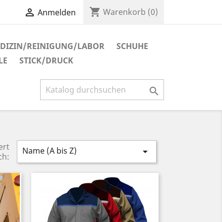
shopping_cart

Warenkorb
(0)
Anmelden
DIZIN/REINIGUNG/LABOR
SCHUHE
LE
STICK/DRUCK

ert
Name (A bis Z)

ch: