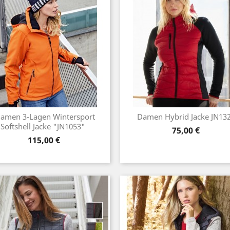
amen 3-Lagen Wintersport
Damen Hybrid Jacke JN13
Softshell Jacke "JN1053"
Preis
75,00 €
Preis
115,00 €