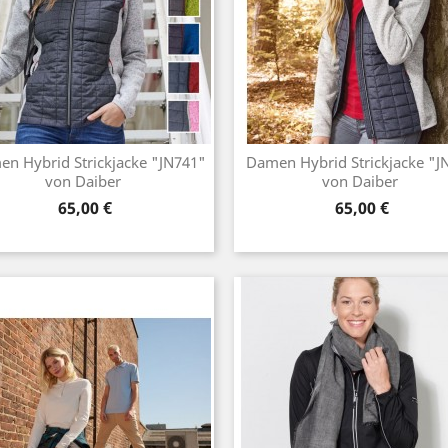
n Hybrid Strickjacke "JN741"
Damen Hybrid Strickjacke "J
von Daiber
von Daiber
Preis
Preis
65,00 €
65,00 €