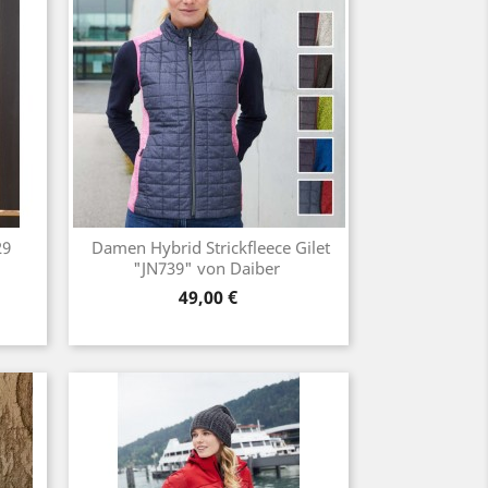
29
Damen Hybrid Strickfleece Gilet
"JN739" von Daiber
Preis
49,00 €