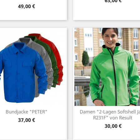
Preis
63,00 €
Preis
49,00 €
Bundjacke "PETER"
Damen "2-Lagen Softshell J
R231F" von Result
Preis
37,00 €
Preis
30,00 €