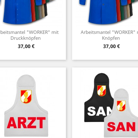
rbeitsmantel "WORKER" mit
Arbeitsmantel "WORKER" 
Druckknöpfen
Knöpfen
Preis
Preis
37,00 €
37,00 €