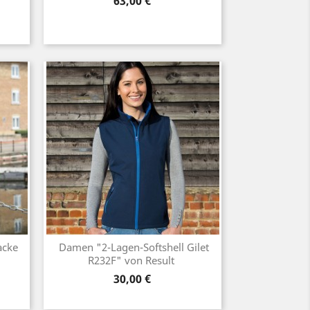
Preis
63,00 €
acke
Damen "2-Lagen-Softshell Gilet
R232F" von Result
Preis
30,00 €