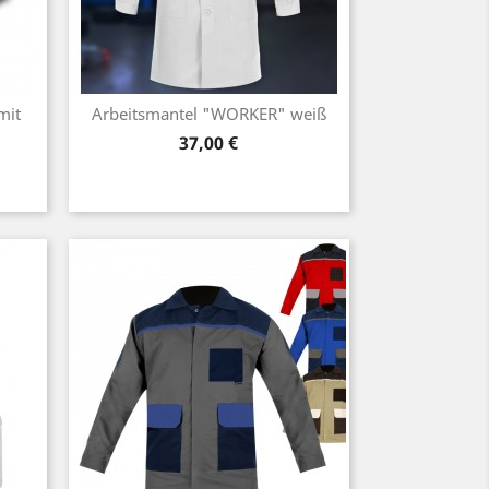
mit
Arbeitsmantel "WORKER" weiß
Preis
37,00 €