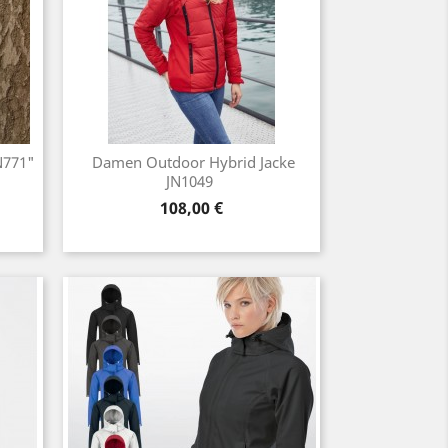
N771"
Damen Outdoor Hybrid Jacke
JN1049
Preis
108,00 €