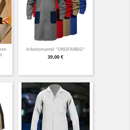
ren
Arbeitsmantel "DREIFÄRBIG"
t
Preis
39,00 €