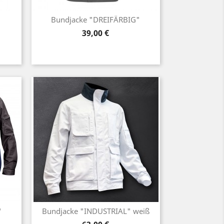
Bundjacke "DREIFÄRBIG"
Preis
39,00 €
"
Bundjacke "INDUSTRIAL" weiß