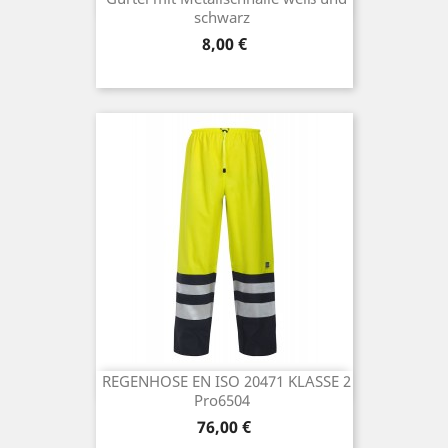
schwarz
Preis
8,00 €
REGENHOSE EN ISO 20471 KLASSE 2
Pro6504
Preis
76,00 €