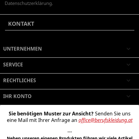
Datenschutzerklärung.
KONTAKT
UNTERNEHMEN

SERVICE

RECHTLICHES

IHR KONTO

Sie benötigen Muster zur Ansicht?
Senden Sie uns
eine Mail mit Ihrer Anfrage an
office@berufskleidung.at
---
Neben unseren eigenen Produkten führen wir viele Artikel