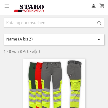
shopping_cart



Name (A bis Z)

1 - 8 von 8 Artikel(n)