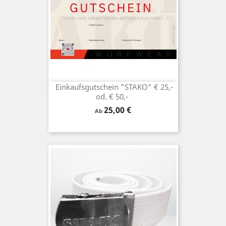
Einkaufsgutschein "STAKO" € 25,-
od. € 50,-
Preis
25,00 €
Ab