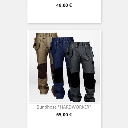
Preis
49,00 €
Bundhose "HARDWORKER"
Preis
65,00 €