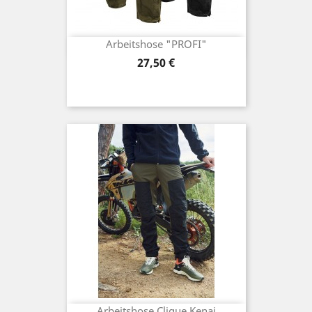
Arbeitshose "PROFI"
Preis
27,50 €
Arbeitshose Clique Kenai