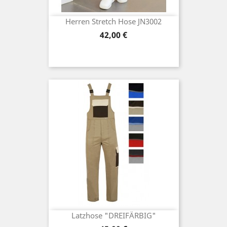
Herren Stretch Hose JN3002
Preis
42,00 €
Latzhose "DREIFÄRBIG"