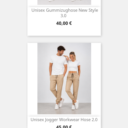
Unisex Gummizughose New Style
3.0
Preis
40,00 €
Unisex Jogger Workwear Hose 2.0
Preis
45,00 €