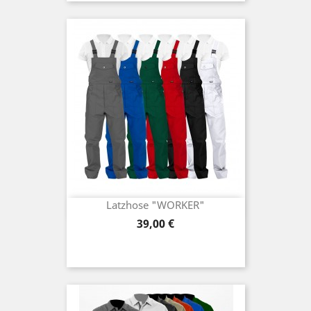
Latzhose "WORKER"
Preis
39,00 €