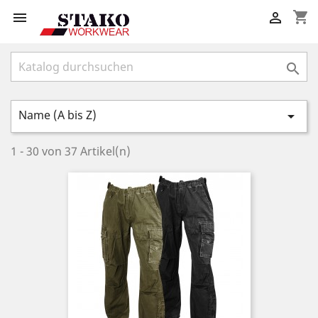
shopping_cart



Name (A bis Z)

1 - 30 von 37 Artikel(n)