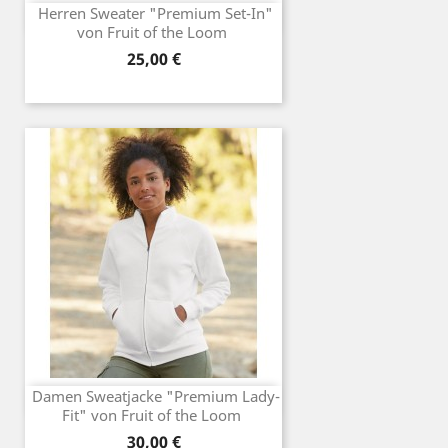
Herren Sweater "Premium Set-In"
von Fruit of the Loom
Preis
25,00 €
Damen Sweatjacke "Premium Lady-
Fit" von Fruit of the Loom
Preis
30,00 €