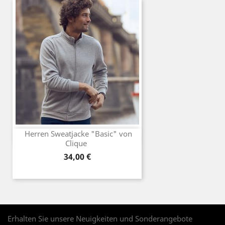
Herren Sweatjacke "Basic" von
Clique
Preis
34,00 €
Erhalten Sie unsere Neuigkeiten und Sonderangebote