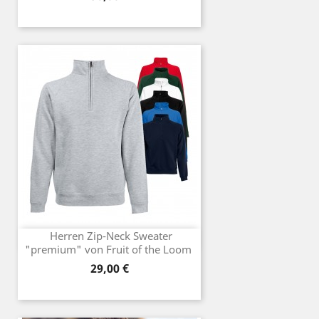
Herren Zip-Neck Sweater
"premium" von Fruit of the Loom
Preis
29,00 €