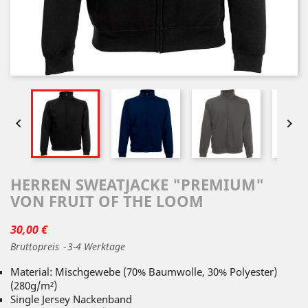


HERREN SWEATJACKE "PREMIUM"
VON FRUIT OF THE LOOM
30,00 €
Bruttopreis
3-4 Werktage
Material: Mischgewebe (70% Baumwolle, 30% Polyester)
(280g/m²)
Single Jersey Nackenband