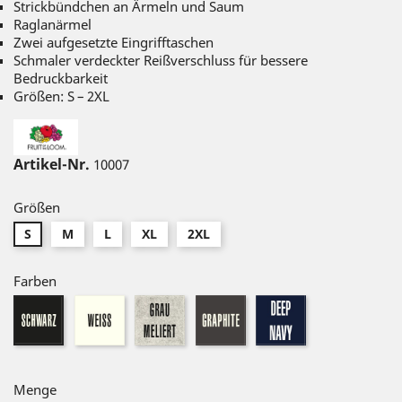
Strickbündchen an Ärmeln und Saum
Raglanärmel
Zwei aufgesetzte Eingrifftaschen
Schmaler verdeckter Reißverschluss für bessere
Bedruckbarkeit
Größen: S – 2XL
Artikel-Nr.
10007
Größen
S
M
L
XL
2XL
Farben
weiß
graumeliert
graphite
dunkel
schwarz
navy
Menge