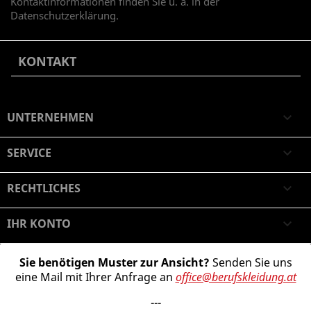
Kontaktinformationen finden Sie u. a. in der
Datenschutzerklärung.
KONTAKT
UNTERNEHMEN

SERVICE

RECHTLICHES

IHR KONTO

Sie benötigen Muster zur Ansicht?
Senden Sie uns
eine Mail mit Ihrer Anfrage an
office@berufskleidung.at
---