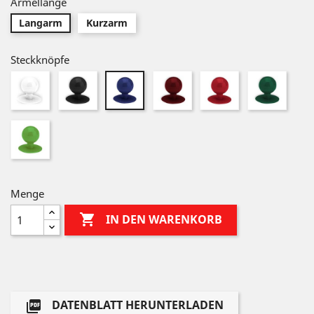
Ärmellänge
Langarm
Kurzarm
Steckknöpfe
Weiß
Schwarz
Dunkelrot
Rot
Dunke
Dunkelblau
Lime
Menge

IN DEN WARENKORB
DATENBLATT HERUNTERLADEN
