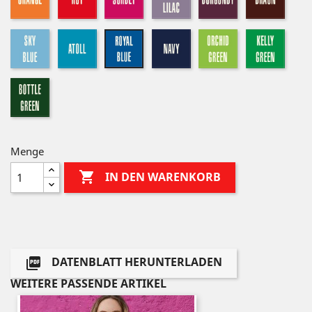
lilac
sky
atoll
navy
orchid
kelly
royal
blue
green
green
bottle
green
Menge

IN DEN WARENKORB
DATENBLATT HERUNTERLADEN

WEITERE PASSENDE ARTIKEL