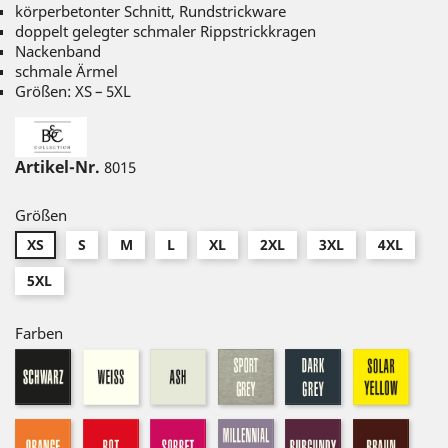
körperbetonter Schnitt, Rundstrickware
doppelt gelegter schmaler Rippstrickkragen
Nackenband
schmale Ärmel
Größen: XS – 5XL
Artikel-Nr.
8015
Größen
XS
S
M
L
XL
2XL
3XL
4XL
5XL
Farben
schwarz
weiß
ash
sport
dark-
solar
grey
grey
yello
orange
rot
sorbet
millennial
burgundy
braun