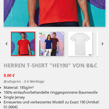


HERREN T-SHIRT "HE190" VON B&C
9,00 €
Bruttopreis
3-4 Werktage
Material: 185g/m²
100% einlaufvorbehandelte ringgesponnene Baumwolle
Single Jersey
Erneuertes und verbessertes Modell zu Exact 190 (Artikel:
01.0004)