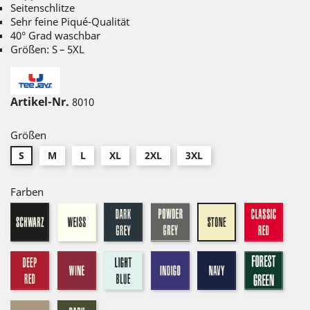
Seitenschlitze
Sehr feine Piqué-Qualität
40° Grad waschbar
Größen: S – 5XL
Artikel-Nr.
8010
Größen
S
M
L
XL
2XL
3XL
Farben
schwarz
weiß
dark-
powder
classi
stone
grey
grey
red
deepred
wine
light
indigo
navy
forest
blue
green
kit
dark