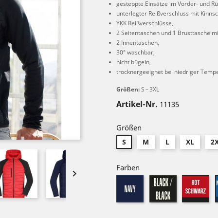
gesteppte Einsätze im Vorder- und Rü
unterlegter Reißverschluss mit Kinnsc
YKK Reißverschlüsse,
2 Seitentaschen und 1 Brusttasche mi
2 Innentaschen,
30° waschbar,
nicht bügeln,
trocknergeeignet bei niedriger Temp
Größen:
S – 3XL
Artikel-Nr.
11135
Größen
S
M
L
XL
2
Farben

navy
black/black
re