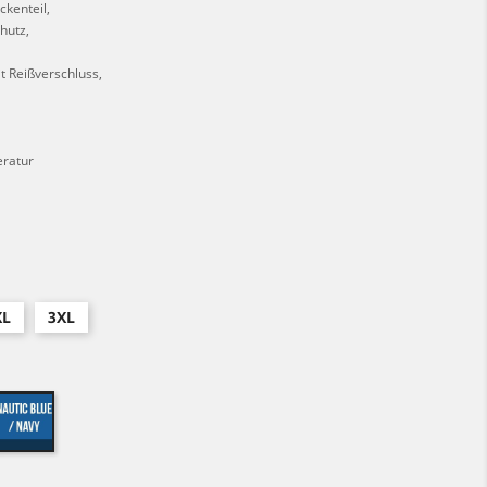
ckenteil,
hutz,
t Reißverschluss,
eratur
XL
3XL
d/black
nautic
blue/navy