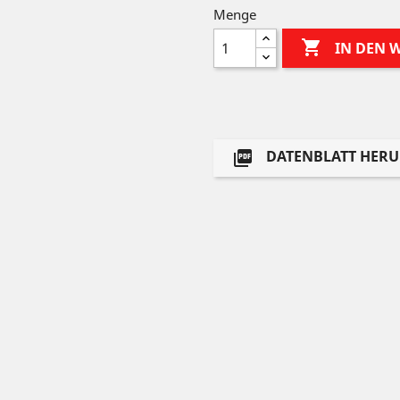
Menge

IN DEN
DATENBLATT HER
