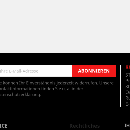
K
S
P
e können Ihr Einverständnis jederzeit widerrufen. Unsere
80
ntaktinformationen finden Sie u. a. in der
Ö
atenschutzerklärung.
Ru
E-
ICE
Rechtliches
I