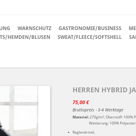
DUNG
WARNSCHUTZ
GASTRONOMIE/BUSINESS
ME
RTS/HEMDEN/BLUSEN
SWEAT/FLEECE/SOFTSHELL
SA
HERREN HYBRID JA
75,00 €
Bruttopreis
3-4 Werktage
Material:
270g/m², Oberstoff: 100% Po
Wattierung: 100% Polyester, D
Raglanärmel,