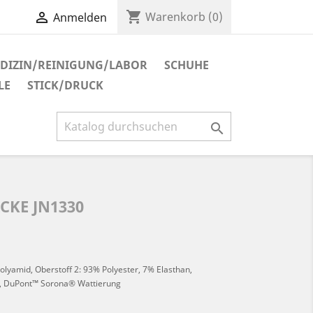
shopping_cart

Warenkorb
(0)
Anmelden
DIZIN/REINIGUNG/LABOR
SCHUHE
LE
STICK/DRUCK

CKE JN1330
lyamid, Oberstoff 2: 93% Polyester, 7% Elasthan,
uPont™ Sorona® Wattierung