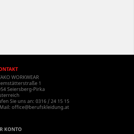
ONTAKT
TAKO WORKWEAR
remstätterstraße 1
54 Seiersberg-Pirka
sterreich
fen Sie uns an:
0316 / 24 15 15
Mail:
office@berufskleidung.at
HR KONTO