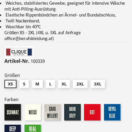
Weiches, stabilisiertes Gewebe, geeignet für intensive Wäsche
mit Anti-Pilling-Ausrüstung
Elastische Rippenbündchen an Ärmel- und Bundabschluss,
Twill Nackenband,
Waschbar bis 40°C
Größen XS - 3XL (4XL u. 5XL auf Anfrage
office@berufskleidung.at)
Artikel-Nr.
100339
Größen
XS
S
M
L
XL
2XL
3XL
Farben
schwarz
weiß
graumeliert
rot
royal
dark-
grey
dark-
real