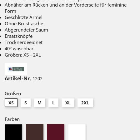
Abnäher am Rücken und an der Vorderseite für feminine
Form
Geschlitzte Ärmel
Ohne Brusttasche
Abgerundeter Saum
Ersatzknöpfe
Trocknergeeignet
40° waschbar
Größen: XS – 2XL
Artikel-Nr.
1202
Größen
XS
S
M
L
XL
2XL
Farben
Chocolate
Port
Weiß
Schwarz