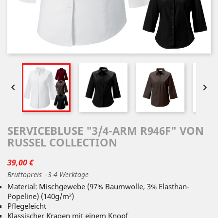


SERVICEBLUSE "3/4-ARM R946F" VON
RUSSEL COLLECTION
39,00 €
Bruttopreis
3-4 Werktage
Material: Mischgewebe (97% Baumwolle, 3% Elasthan-
Popeline) (140g/m²)
Pflegeleicht
Klassischer Kragen mit einem Knopf