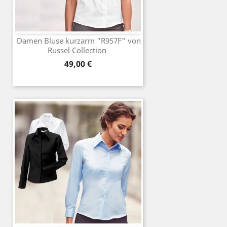
Damen Bluse kurzarm "R957F" von
Russel Collection
Preis
49,00 €