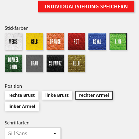
INDIVIDUALISIERUNG SPEICHERN
Stickfarben
Weiß
Gelb
orange
rot
royalblau
lime
dunkelgrün
Grau
Schwarz
Gold
Position
rechte Brust
linke Brust
rechter Ärmel
linker Ärmel
Schriftarten