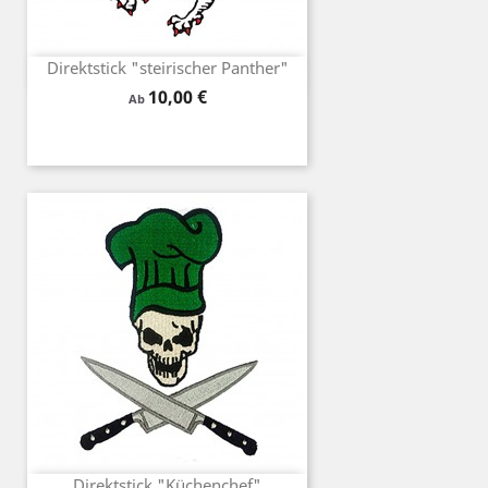
Direktstick "steirischer Panther"
Preis
10,00 €
Ab
Direktstick "Küchenchef"