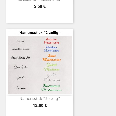
Preis
5,50 €
Namensstick "2-zeilig"
Preis
12,00 €