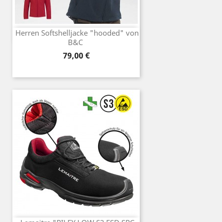
Herren Softshelljacke "hooded" von
B&C
Preis
79,00 €