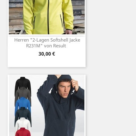
Herren "2-Lagen Softshell Jacke
R231M" von Result
Preis
30,00 €