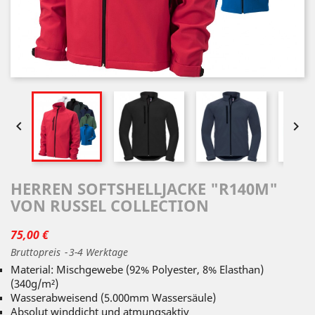


HERREN SOFTSHELLJACKE "R140M"
VON RUSSEL COLLECTION
75,00 €
Bruttopreis
3-4 Werktage
Material: Mischgewebe (92% Polyester, 8% Elasthan)
(340g/m²)
Wasserabweisend (5.000mm Wassersäule)
Absolut winddicht und atmungsaktiv