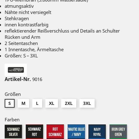
atmungsaktiv
Nähte nicht versiegelt
Stehkragen
innen kontrastfarbig
reflektierender Reißverschluss und Details an Schulter
Rücken und Arm
2 Seitentaschen
1 Innentasche, Ärmeltasche
Größen: S – 3XL
Artikel-Nr.
9016
Größen
S
M
L
XL
2XL
3XL
Farben
black/silver
black/red
red/black
nautic
iron
navy/royal
blue/navy
grey/