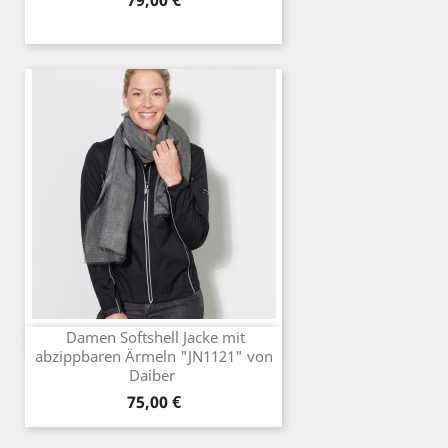
79,00 €
Damen Softshell Jacke mit
abzippbaren Ärmeln "JN1121" von
Daiber
Preis
75,00 €