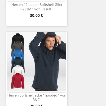
Herren "2-Lagen-Softshell Gilet
R232M" von Result
Preis
30,00 €
Herren Softshelljacke "hooded" von
B&C
Preis