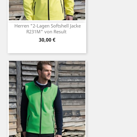
Herren "2-Lagen Softshell Jacke
R231M" von Result
Preis
30,00 €