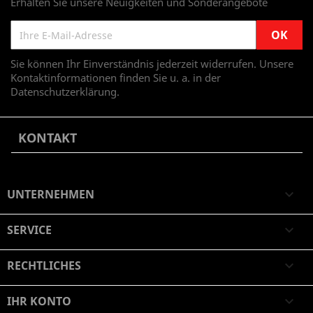
Erhalten Sie unsere Neuigkeiten und Sonderangebote
Sie können Ihr Einverständnis jederzeit widerrufen. Unsere
Kontaktinformationen finden Sie u. a. in der
Datenschutzerklärung.
KONTAKT
UNTERNEHMEN

SERVICE

RECHTLICHES

IHR KONTO
